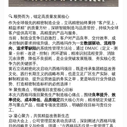
🔍 顺势而为，锚定高质量发展核心
作为全球领先的精密制造企业，立讯精密始终秉持 “客户至上，
精益求精” 的质量方针，深耕智能制造与品质管控，持续为全球
客户提供高可靠、高精度的产品与服务。
当前，制造业竞争日趋激烈，客户对产品良率、交付效率、成
本控制的要求持续升级。六西格玛作为一套
数据驱动、流程导
向、追求零缺陷
的系统性管理方法论，通过 DMAIC（定义 - 测
量 - 分析 - 改进 - 控制）闭环逻辑，精准识别流程变异、消除
冗余浪费、降低不良损耗，是企业突破发展瓶颈、夯实核心竞
争力的关键抓手。
黄石立讯精密此次启动六西格玛项目，既是传承集团精益改善
文化、践行长期主义的战略布局，也是立足厂区生产实际、破
解制程波动、提升运营效益的务实之举，更是响应行业升级趋
势、打造精密制造标杆的必然选择！
🎯 聚焦痛点，明确项目攻坚核心目标
本次六西格玛项目聚焦生产制造核心痛点，围绕
良率提升、效
率优化、成本降低、品质稳定
四大核心方向，精准锁定关键工
序与重点产品，组建专项攻坚团队，明确阶段目标与责任分
工。
🤝 凝心聚力，共筑精益改善新生态
启动大会上，公司管理层发表动员讲话，深刻阐述六西格玛项
目的战略意义与价值，强调：“六西格玛不仅是一套管理工具，