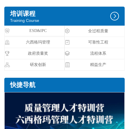
培训课程

Training Course
ESD&IPC
全过程质量
六西格玛管理
可靠性工程
政府质量奖
流程体系
研发创新
精益生产
快捷导航